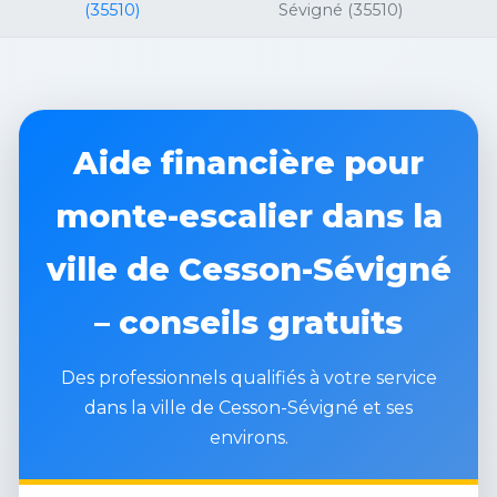
(35510)
Sévigné (35510)
Aide financière pour
monte-escalier dans la
ville de Cesson-Sévigné
– conseils gratuits
Des professionnels qualifiés à votre service
dans la ville de Cesson-Sévigné et ses
environs.