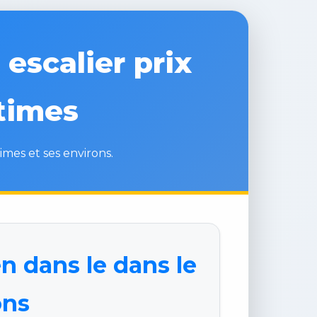
escalier prix
times
imes et ses environs.
n dans le dans le
ons