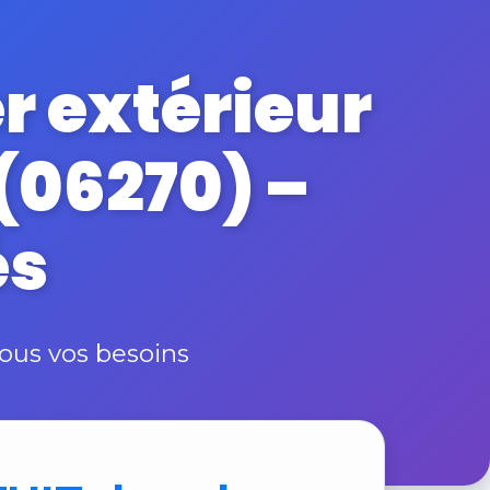
r extérieur
(06270) –
és
ous vos besoins