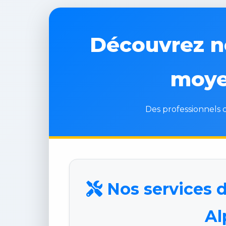
Découvrez no
moye
Des professionnels q
Nos services d
Al