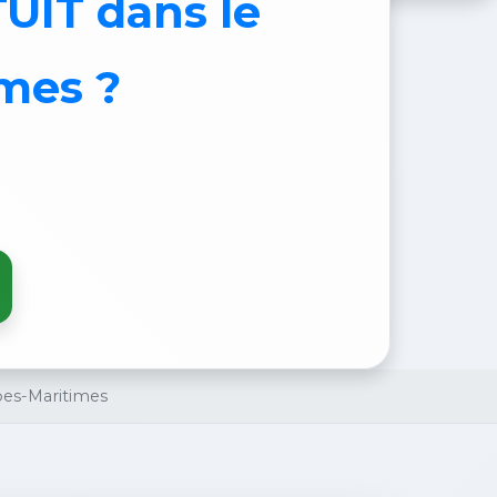
TUIT
dans le
mes ?
pes-Maritimes