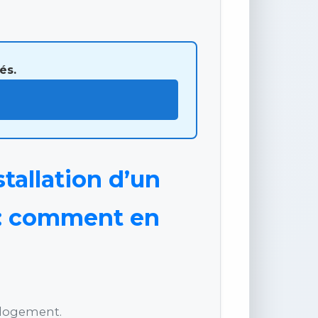
és.
tallation d’un
 : comment en
u logement.