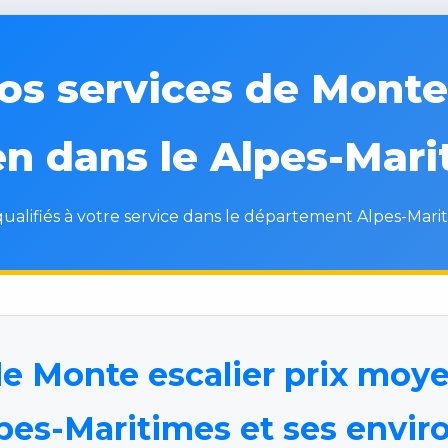
s services de Monte 
n dans le Alpes-Mari
ualifiés à votre service dans le département Alpes-Marit
e Monte escalier prix moye
pes-Maritimes et ses envir